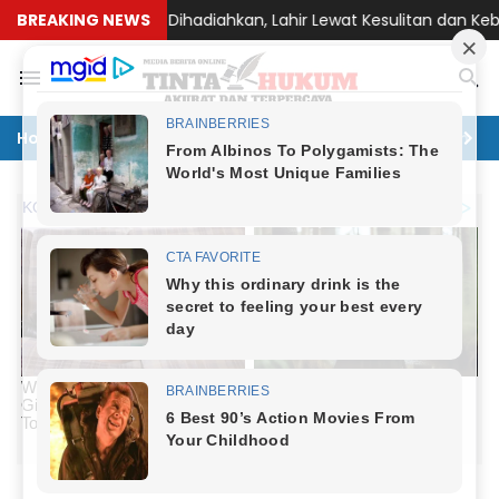
pinan Tak Bisa Dihadiahkan, Lahir Lewat Kesulitan dan Keberan
BREAKING NEWS
Home
Politik
Hukum
Ekonomi
Lingkungan