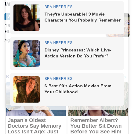
Wisata
Wisata
TRAMP Bersama Rindam Jaya Meriahkan
HUT ke-79 dengan Susur Sungai Ciliwung
Agustus 19, 2024
Muat lebih banyak