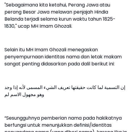
"Sebagaimana kita ketahui, Perang Jawa atau
perang Besar Jawa melawan penjajah Hindia
Belanda terjadi selama kurun waktu tahun 1825-
1830," ucap MH Imam Ghozali.
Selain itu MH Imam Ghozali menegaskan
penyempurnaan identitas nama dan letak makam
sangat penting didasarkan pada dalil berikut ini:
ﺇﻥ ﺍﻟﺘﺴﻤﻴﺔ ﻟﻤﺎ ﻛﺎﻧﺖ ﺣﻘﻴﻘﺘﻬﺎ ﺗﻌﺮﻳﻒ ﺍﻟﺸﻲﺀ ﺍﻟﻤﺴﻤﻰ ﻷﻧﻪ ﺇﺫﺍ ﻭﺟﺪ
ﻭﻫﻮ ﻣﺠﻬﻮﻝ ﺍﻻﺳﻢ ﻟﻢ
“Sesungguhnya pemberian nama pada hakikatnya
berfungsi untuk menunjukkan definisi/identitas