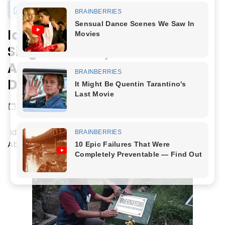
Identitas Pesarean Mbah
Singo Yudho Syekh
Abdurrahman Suryo Negoro
Disempurnakan
Mei 08, 2023
2 menit baca
Identitas Pesarean Mbah Singo Yudho Syekh
Abdurrahman Suryo Negoro Disempurnakan