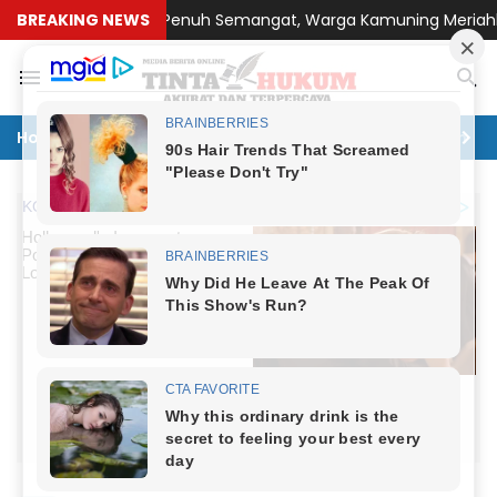
ukun dan Penuh Semangat, Warga Kamuning Meriahkan HUT ke-8
BREAKING NEWS
Home
Politik
Hukum
Ekonomi
Lingkungan