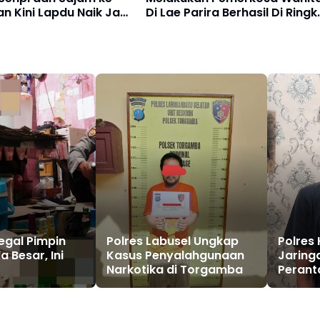
 Kini Lapdu Naik Jadi
Di Lae Parira Berhasil Di Ringk
Polisi
Satreskrim Polres Dairi
egal Pimpin
Polres Labusel Ungkap
Polres
a Besar, Ini
Kasus Penyalahgunaan
Jaring
Narkotika di Torgamba
Perant
dengan