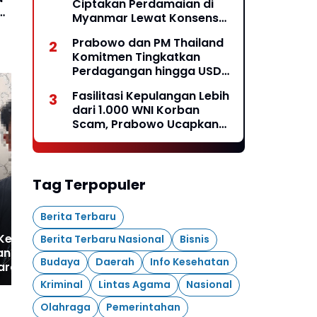
Ciptakan Perdamaian di
us
Myanmar Lewat Konsensus
5 Poin*
Prabowo dan PM Thailand
Komitmen Tingkatkan
Perdagangan hingga USD
20 Miliar pada 2030*
Fasilitasi Kepulangan Lebih
dari 1.000 WNI Korban
Scam, Prabowo Ucapkan
Terima Kasih ke PM
Dipicu Motif Cemburu,
La
Thailand
Polres Pelabuhan
Nar
Makassar Amankan
Na
Pelaku Penganiayaan
Bar
Tag Terpopuler
Berujung Maut
Berita Terbaru
 Kendal Ungkap
Berita Terbaru Nasional
Bisnis
an Narkoba,
Budaya
Daerah
Info Kesehatan
ara Ditangkap
 4,96 Gram Ganja
Kriminal
Lintas Agama
Nasional
Olahraga
Pemerintahan