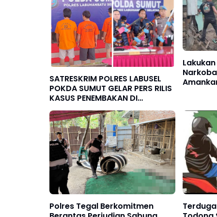
Lakukan
Narkoba,
SATRESKRIM POLRES LABUSEL
Amankan
POKDA SUMUT GELAR PERS RILIS
Bukti
KASUS PENEMBAKAN DI
PERKEBUNAN MILIK WARGA
SABUNGAN SERTA BARANG
BUKTI .
Polres Tegal Berkomitmen
Terduga
Berantas Perjudian Sabung
Todong 