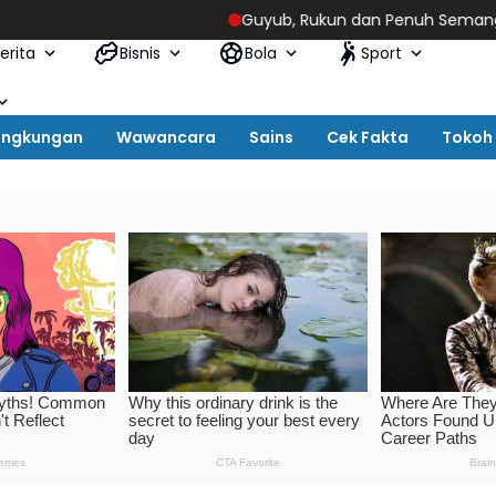
Guyub, Rukun dan Penuh Semangat, Warga Kamun
erita
Bisnis
Bola
Sport
ingkungan
Wawancara
Sains
Cek Fakta
Tokoh