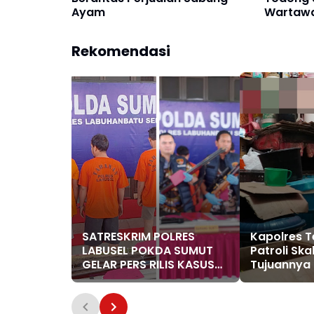
Ayam
Wartawan
Laporan 
Rekomendasi
SATRESKRIM POLRES
Kapolres T
LABUSEL POKDA SUMUT
Patroli Skal
GELAR PERS RILIS KASUS
Tujuannya
PENEMBAKAN DI
PERKEBUNAN MILIK
WARGA SABUNGAN SERTA