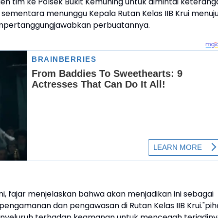
eh tim ke Polsek Bukit Kemuning untuk dimintai keterang
n sementara menunggu Kepala Rutan Kelas IIB Krui menuj
mempertanggungjawabkan perbuatannya.
i, fajar menjelaskan bahwa akan menjadikan ini sebagai
pengamanan dan pengawasan di Rutan Kelas IIB Krui."pih
menyeluruh terhadap keamanan untuk mencegah terjadin