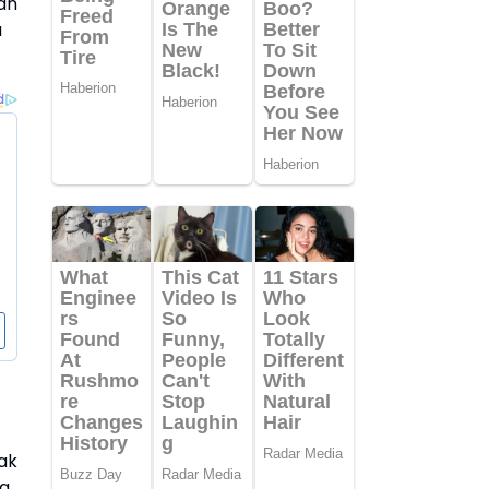
an
u
ak
ya