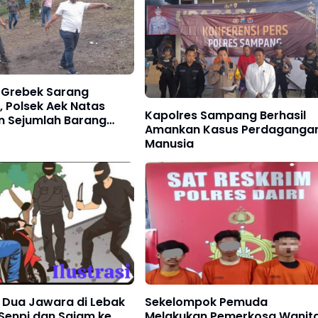
 Grebek Sarang
 Polsek Aek Natas
Kapolres Sampang Berhasil
 Sejumlah Barang
Amankan Kasus Perdaganga
Manusia
 Dua Jawara di Lebak
Sekelompok Pemuda
Senpi dan Sajam ke
Melakukan Pemerkosa Wanit