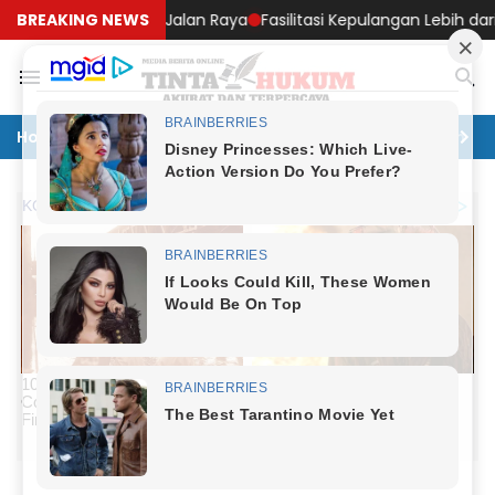
ndari Latihan di Jalan Raya
BREAKING NEWS
Fasilitasi Kepulangan Lebih dari 1.
Home
Politik
Hukum
Ekonomi
Lingkungan