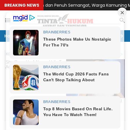
uyub, Rukun dan Penuh Semangat, Warga Kamuning Meriahkan H
BREAKING NEWS
Home
Politik
Hukum
Ekonomi
Lingkungan