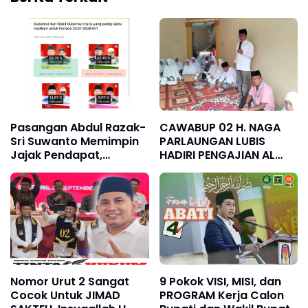
Pasangan Abdul Razak-
CAWABUP 02 H. NAGA
Sri Suwanto Memimpin
PARLAUNGAN LUBIS
Jajak Pendapat,
HADIRI PENGAJIAN AL
Dominasi Pemilih
JAMIATUL AMALIYAH AL-
Milenial dan Gen Z
HAJ KOTA PINANG .
Nomor Urut 2 Sangat
9 Pokok VISI, MISI, dan
Cocok Untuk JIMAD
PROGRAM Kerja Calon