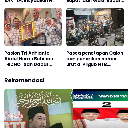
SAKTEH, Insyaallah H
Bupati dan Wakil Bupati
Slamet Junaidi Dan Kh
Aceh Timur DR. FIRMAN
Ahmad Mahfudz A Q
DANDY, SE, M.Si dengan
Pimpin Sampang
Tgk. MUCHTAR, S.Sos.I
Paslon Tri Adhianto –
Pasca penetapan Calon
Abdul Harris Bobihoe
dan penarikan nomor
"RIDHO" Sah Dapat
urut di Pilgub NTB,
Nomor Urut 3
Barmulang NTB semakin
"Bergairah"*
Rekomendasi