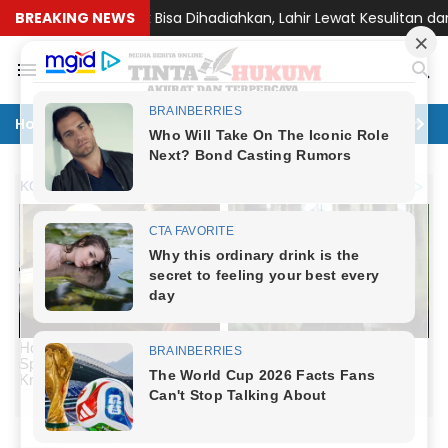
nan Tak Bisa Dihadiahkan, Lahir Lewat Kesulitan dan Keberania
BREAKING NEWS
Home
Politik
Hukum
Ekonomi
Lingkungan