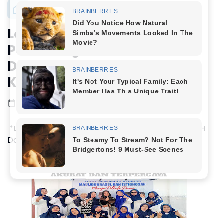
Politik
Lagi-lagi SPS Solidkan
Pemenangan JIMAD SAKTEH
Dan Maulidur Rosul Di
Kecamatan Camplong
Oktober 09, 2024
1 menit baca
*Lagi-lagi SPS Solidkan Pemenangan JIMAD SAKTEH
Dan Maulidur Rosul Di Kecamatan Camplong*