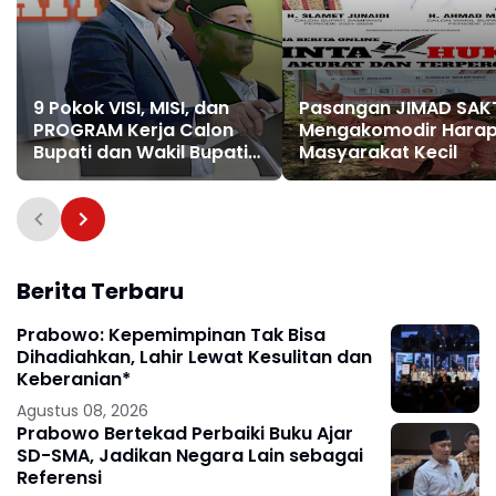
9 Pokok VISI, MISI, dan
Pasangan JIMAD SAK
PROGRAM Kerja Calon
Mengakomodir Hara
Bupati dan Wakil Bupati
Masyarakat Kecil
Aceh Timur DR. FIRMAN
DANDY, SE, M.Si dengan
Tgk. MUCHTAR, S.Sos.I
Berita Terbaru
Prabowo: Kepemimpinan Tak Bisa
Dihadiahkan, Lahir Lewat Kesulitan dan
Keberanian*
Agustus 08, 2026
Prabowo Bertekad Perbaiki Buku Ajar
SD-SMA, Jadikan Negara Lain sebagai
Referensi