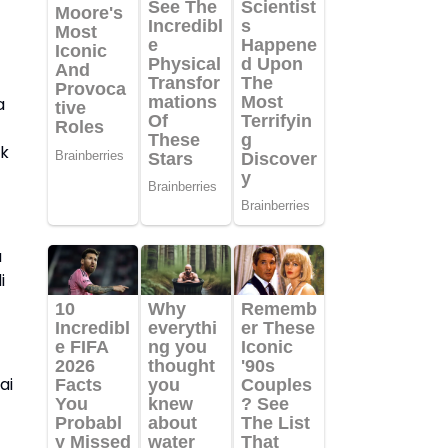
a
ik
a
i
ai