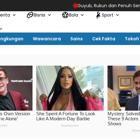
Guyub, Rukun dan Penuh Semangat, Warg
erita
Bisnis
Bola
Sport
ingkungan
Wawancara
Sains
Cek Fakta
Tokoh