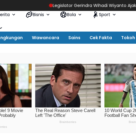
Legislator Gerindra Wihadi Wiyanto Ajak Masyarakat Awas
erita
Bisnis
Bola
Sport
ingkungan
Wawancara
Sains
Cek Fakta
Tokoh