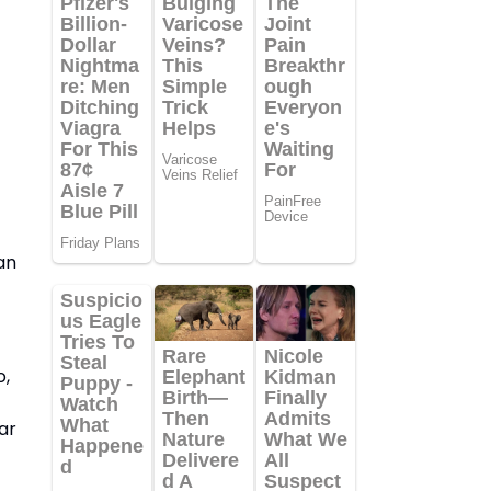
an
o,
ar