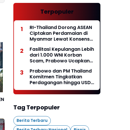
Terpopuler
RI-Thailand Dorong ASEAN
Ciptakan Perdamaian di
Myanmar Lewat Konsensus
5 Poin*
Fasilitasi Kepulangan Lebih
dari 1.000 WNI Korban
Scam, Prabowo Ucapkan
Terima Kasih ke PM
Prabowo dan PM Thailand
Thailand
Komitmen Tingkatkan
Perdagangan hingga USD
20 Miliar pada 2030*
EN
Tag Terpopuler
Berita Terbaru
Berita Terbaru Nasional
Bisnis