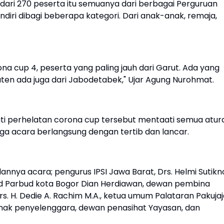
 dari 270 peserta itu semuanya dari berbagai Perguruan
endiri dibagi beberapa kategori. Dari anak-anak, remaja,
na cup 4, peserta yang paling jauh dari Garut. Ada yang
ten ada juga dari Jabodetabek," Ujar Agung Nurohmat.
uti perhelatan corona cup tersebut mentaati semua atur
ngga acara berlangsung dengan tertib dan lancar.
nnya acara; pengurus IPSI Jawa Barat, Drs. Helmi Sutikn
id Parbud kota Bogor Dian Herdiawan, dewan pembina
s. H. Dedie A. Rachim M.A., ketua umum Palataran Pakujaj
 pihak penyelenggara, dewan penasihat Yayasan, dan