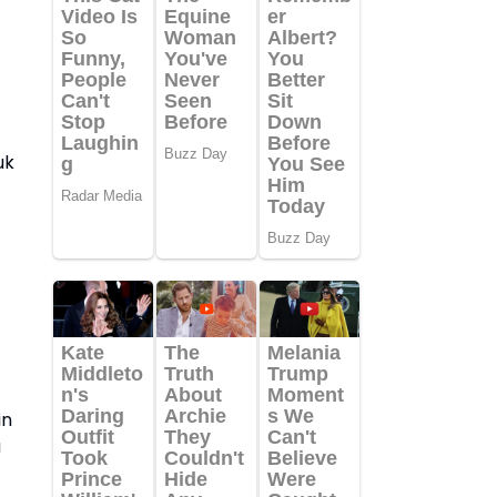
uk
in
a