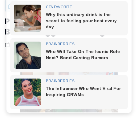
Nasional
PWI Jaya: Hendry Ch Bangun
Bukan Anggota PWI Lagi
Agustus 15, 2024
1 menit baca