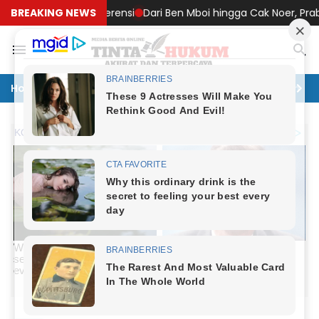
ebagai Referensi
BREAKING NEWS
Dari Ben Mboi hingga Cak Noer, Prabowo Ungk
Home
Politik
Hukum
Ekonomi
Lingkungan