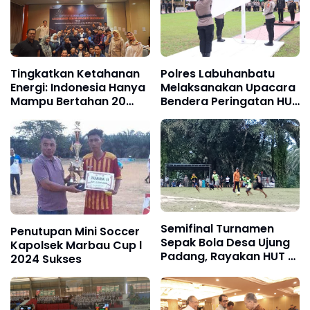
Tingkatkan Ketahanan
Polres Labuhanbatu
Energi: Indonesia Hanya
Melaksanakan Upacara
Mampu Bertahan 20
Bendera Peringatan HUT
Hari, Perlu Segera Energi
RI Ke-79 Tahun 2024,
Abadi
Kemerdekaan RI
Tidaklah Didapat
Dengan Mudah
Semifinal Turnamen
Penutupan Mini Soccer
Sepak Bola Desa Ujung
Kapolsek Marbau Cup l
Padang, Rayakan HUT RI
2024 Sukses
Ke-79 Tahun 2024