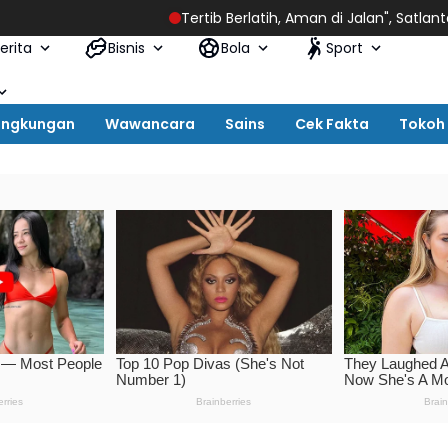
Tertib Berlatih, Aman di Jalan", Satlantas Polres Sam
erita
Bisnis
Bola
Sport
ingkungan
Wawancara
Sains
Cek Fakta
Tokoh