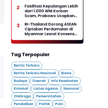
Capai 80% hingga 8.000
Fasilitasi Kepulangan Lebih
Rumah Pasien Bakal
dari 1.000 WNI Korban
Diperbaiki
Scam, Prabowo Ucapkan
Terima Kasih ke PM
RI-Thailand Dorong ASEAN
Thailand
Ciptakan Perdamaian di
Myanmar Lewat Konsensus
5 Poin*
Tag Terpopuler
Berita Terbaru
Berita Terbaru Nasional
Bisnis
Budaya
Daerah
Info Kesehatan
Kriminal
Lintas Agama
Nasional
Olahraga
Pemerintahan
:
Pendidikan
Politik
Polri