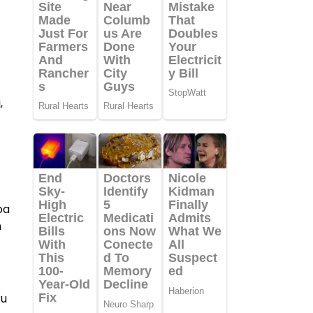
,
ba
n
ru